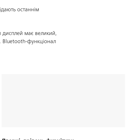
відають останнім
й дисплей має великий,
. Bluetooth-функціонал