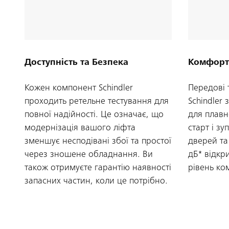
Доступність та Безпека
Комфорт
Кожен компонент Schindler
Передові 
проходить ретельне тестування для
Schindler
повної надійності. Це означає, що
для плавно
модернізація вашого ліфта
старт і зу
зменшує несподівані збої та простої
дверей та
через зношене обладнання. Ви
дБ* відкр
також отримуєте гарантію наявності
рівень ко
запасних частин, коли це потрібно.