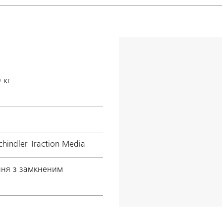
 кг
hindler Traction Media
ння з замкненим