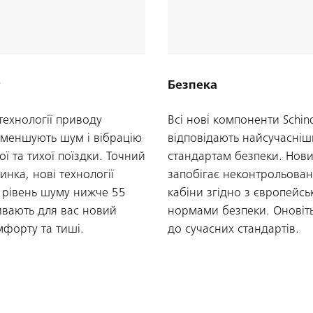
Безпека
технології приводу
Всі нові компоненти Schind
 зменшують шум і вібрацію
відповідають найсучасні
ї та тихої поїздки. Точний
стандартам безпеки. Нови
пинка, нові технології
запобігає неконтрольован
 рівень шуму нижче 55
кабіни згідно з європейс
ивають для вас новий
нормами безпеки. Оновіт
мфорту та тиші.
до сучасних стандартів.