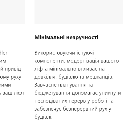
Мінімальні незручності
ler
Використовуючи існуючі
шим
компоненти, модернізація вашого
й привід
ліфта мінімально впливає на
ому руху
довкілля, будівлю та мешканців.
ькими
Завчасне планування та
ь ваш ліфт
бюджетування допомагає уникнути
несподіваних перерв у роботі та
забезпечує безперервний рух у
будівлі.