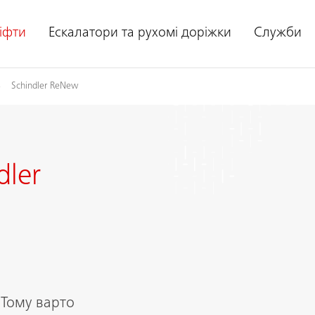
іфти
Ескалатори та рухомі доріжки
Служби
Schindler ReNew
dler
 Тому варто