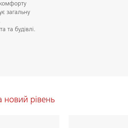
 комфорту
ує загальну
,
а та будівлі.
а новий рівень