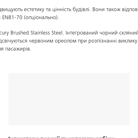
ищують естетику та цінність будівлі. Вони також відпо
 EN81-70 (опціонально).
ry Brushed Stainless Steel. Інтегрований чорний скляни
дсвічуються червоним ореолом при розпізнанні виклику
ля пасажирів.