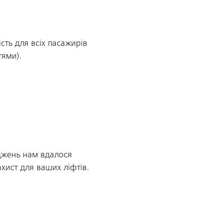
ть для всіх пасажирів
ями).
.
оджень нам вдалося
ахист для ваших ліфтів.