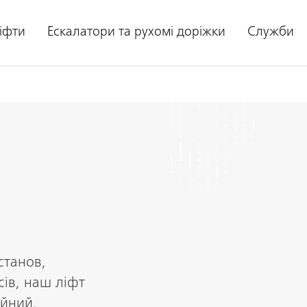
іфти
Ескалатори та рухомі доріжки
Служби
станов,
сів, наш ліфт
ійний,