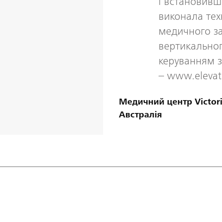
і встановивш
виконала техн
медичного за
вертикальног
керуванням з
– www.elevat
Медичний центр Victori
Австралія