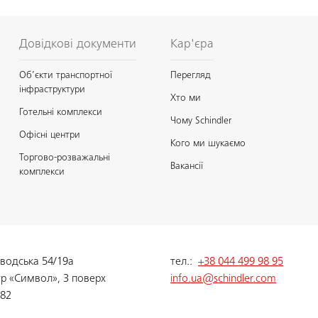
Довідкові документи
Кар'єра
Об’єкти транспортної
Перегляд
інфраструктури
Хто ми
Готельні комплекси
Чому Schindler
Офісні центри
Кого ми шукаємо
Торгово-розважальні
Вакансії
комплекси
аводська 54/19а
тел.:
+38 044 499 98 95
тр «Символ», 3 поверх
info.ua@schindler.com
082