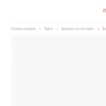
Л
Головна сторінка
Ліфти
Вантажні та інші ліфти
Sc