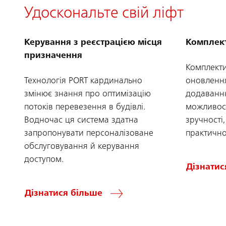
Удоскональте свій ліфт
Керування з реєстрацією місця
Комплек
призначення
Комплекти
Технологія PORT кардинально
оновлення
змінює знання про оптимізацію
додаванню
потоків перевезення в будівлі.
можливос
Водночас ця система здатна
зручності
запропонувати персоналізоване
практично
обслуговування й керування
доступом.
Дізнатис
Дізнатися більше