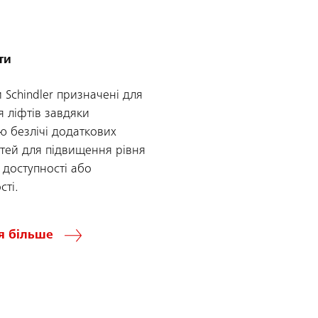
ти
 Schindler призначені для
 ліфтів завдяки
 безлічі додаткових
тей для підвищення рівня
, доступності або
сті.
я більше